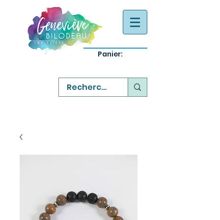
Panier:
-
bijoux québecois originaux
-
réparation commande sur mesure
-
variété abordable qualité