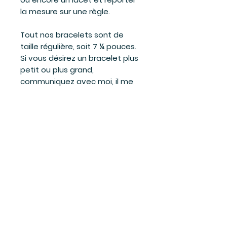
la mesure sur une règle.
Tout nos bracelets sont de
taille régulière, soit 7 ¼ pouces.
Si vous désirez un bracelet plus
petit ou plus grand,
communiquez avec moi, il me
fera plaisir de vous en faire un
sur mesure.
info@bijouxgenevievebilodeau.
com ou 418-228-1811 poste 3
C'est pour un cadeau et vous
hésitez? La grandeur la plus
vendue est ''Régulier'', mesurant
7 ¼ pouces.