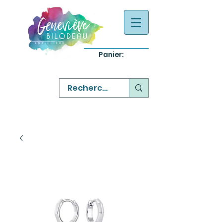
Panier:
-
bijoux québecois originaux
-
réparation commande sur mesure
-
variété abordable qualité