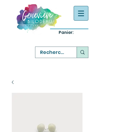
Panier:
-
bijoux québecois originaux
-
réparation commande sur mesure
-
variété abordable qualité