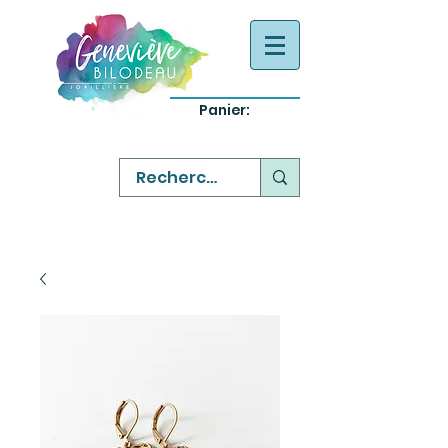
Panier:
-
bijoux québecois originaux
-
réparation commande sur mesure
-
variété abordable qualité