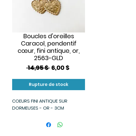
Boucles d'oreilles
Caracol, pendentif
cœur, fini antique, or,
2563-GLD
Prix
Prix
 14,95 $ 
6,00 $
original
promotionnel
Rupture de stock
COEURS FINI ANTIQUE SUR
DORMEUSES - OR - 3CM