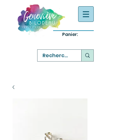
Panier:
-
bijoux québecois originaux
-
réparation commande sur mesure
-
variété abordable qualité