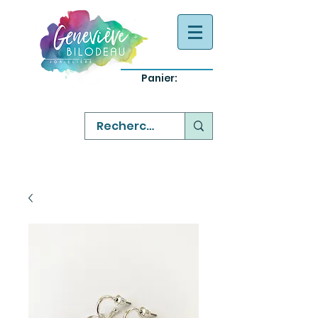
Panier:
-
bijoux québecois originaux
-
réparation commande sur mesure
-
variété abordable qualité