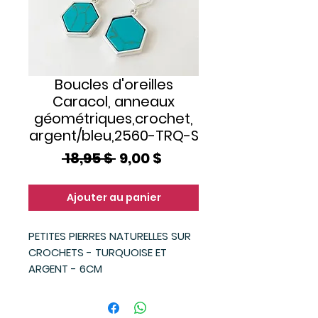
Boucles d'oreilles
Caracol, anneaux
géométriques,crochet,
argent/bleu,2560-TRQ-S
Prix
Prix
 18,95 $ 
9,00 $
original
promotionnel
Ajouter au panier
PETITES PIERRES NATURELLES SUR
CROCHETS - TURQUOISE ET
ARGENT - 6CM