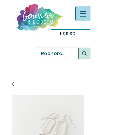
Panier:
-
bijoux québecois originaux
-
réparation commande sur mesure
-
variété abordable qualité