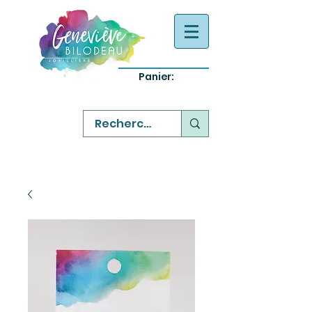
Panier:
-
bijoux québecois originaux
-
réparation commande sur mesure
-
variété abordable qualité