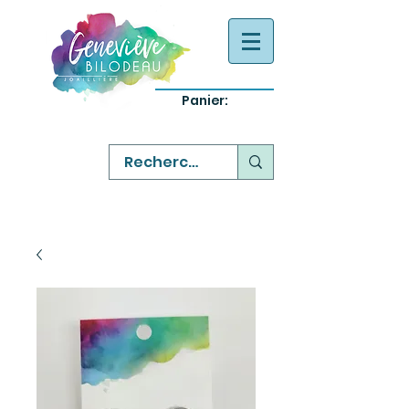
Panier:
-
bijoux québecois originaux
-
réparation commande sur mesure
-
variété abordable qualité