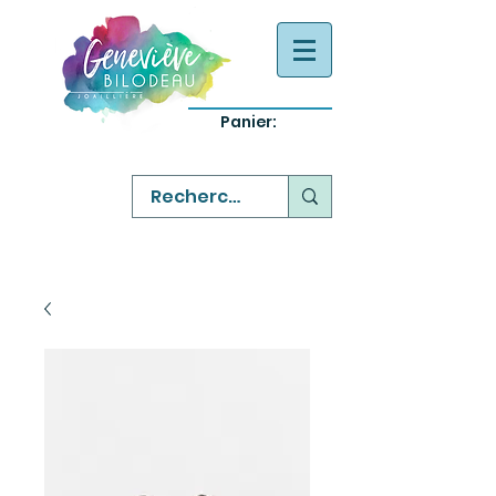
Panier:
-
bijoux québecois originaux
-
réparation commande sur mesure
-
variété abordable qualité