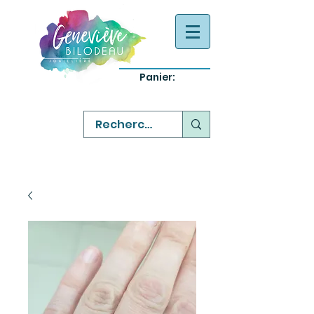
Panier:
-
bijoux québecois originaux
-
réparation commande sur mesure
-
variété abordable qualité