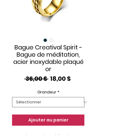
Bague Creatival Spirit -
Bague de méditation,
acier inoxydable plaqué
or
Prix
Prix
 36,00 $ 
18,00 $
original
promotionnel
Grandeur
*
Ajouter au panier