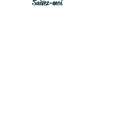
Suivez-moi
sur les réseaux sociaux
et soyez à l'affût des dernières
nouvelles!