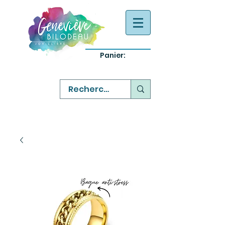
Panier:
-
bijoux québecois originaux
-
réparation commande sur mesure
-
variété abordable qualité